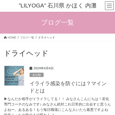
コ
ナ
”LILYOGA” 石川県 かほく 内灘
ン
ビ
テ
ゲ
ン
ー
ブログ一覧
ツ
シ
へ
ョ
ス
ン
HOME
ブログ一覧
ドライヘッド
キ
に
ッ
移
プ
動
ドライヘッド
2024年4月4日
未分類
イライラ感染を防ぐには？マイン
ドとは
▶︎なんだか相手がイライラしてる！！ みなさんこんにちは！若化
専門コーチのなみです♪ みなさん絶対これ日常的に出会すと思うん
よねー。あるある！もう毎日職場にこんな人いたら最悪ですよね